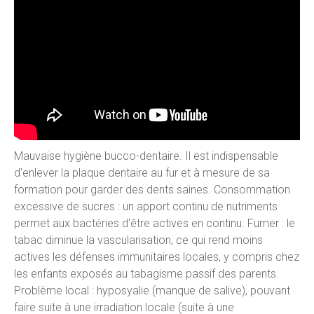
Mauvaise hygiène bucco-dentaire. Il est indispensable
d'enlever la plaque dentaire au fur et à mesure de sa
formation pour garder des dents saines. Consommation
excessive de sucres : un apport continu de nutriments
permet aux bactéries d'être actives en continu. Fumer : le
tabac diminue la vascularisation, ce qui rend moins
actives les défenses immunitaires locales, y compris chez
les enfants exposés au tabagisme passif des parents.
Problème local : hyposyalie (manque de salive), pouvant
faire suite à une irradiation locale (suite à une